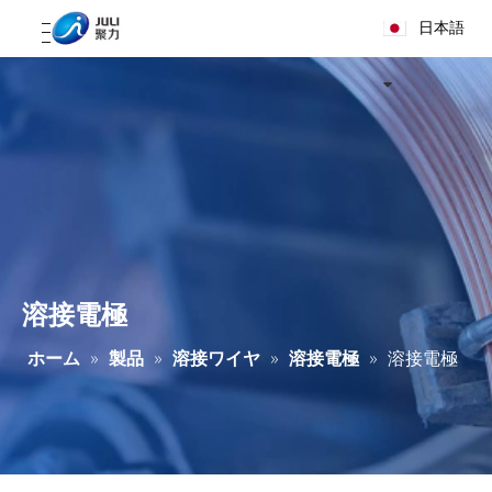
日本語
溶接電極
ホーム
»
製品
»
溶接ワイヤ
»
溶接電極
»
溶接電極